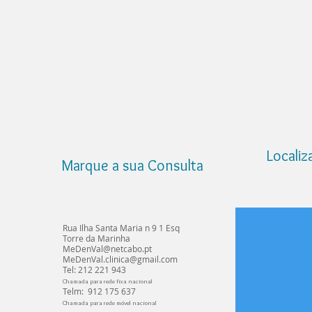
Localiz
Marque a sua Consulta
Rua Ilha Santa Maria n 9 1 Esq
Torre da Marinha
MeDenVal@netcabo.pt
MeDenVal.clinica@gmail.com
Tel: 212 221 943
Chamada para rede fixa nacional
Telm: 912 175 637
Chamada para rede móvel nacional