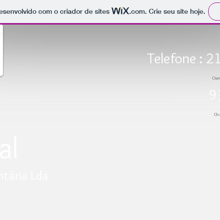
 desenvolvido com o criador de sites
.com
. Crie seu site hoje.
Telefone : 
Cham
91
Ch
al
ntária Lda