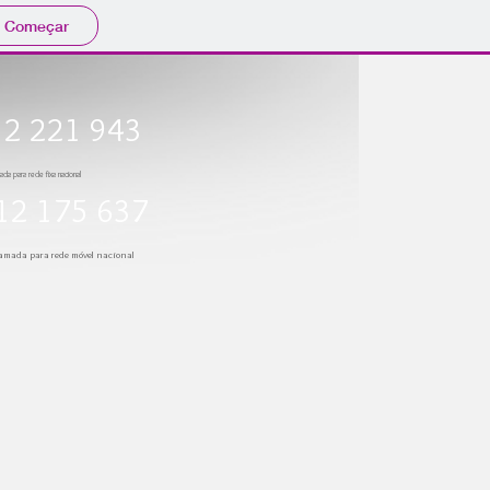
Começar
212 221 943
ada pa
ra rede fixa nacional
2 175 637
amada para rede móvel nacional