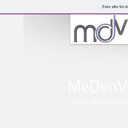
Este site foi
MeDenV
CLinica Médica e De